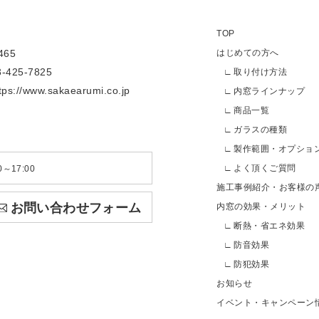
TOP
65
はじめての方へ
3-425-7825
取り付け方法
tps://www.sakaearumi.co.jp
内窓ラインナップ
商品一覧
ガラスの種類
製作範囲・オプショ
よく頂くご質問
～17:00
施工事例紹介・お客様の
お問い合わせフォーム
内窓の効果・メリット
断熱・省エネ効果
防音効果
防犯効果
お知らせ
イベント・キャンペーン