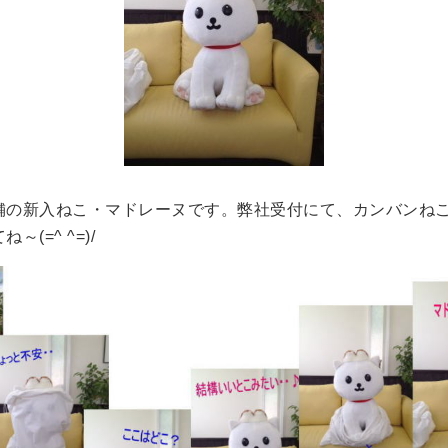
舗の新入ねこ・マドレーヌです。弊社受付にて、カンバンね
(=^ ^=)/