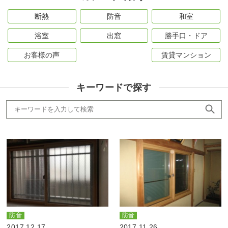
断熱
防音
和室
浴室
出窓
勝手口・ドア
お客様の声
賃貸マンション
キーワードで探す
防音
防音
2017.12.17
2017.11.26