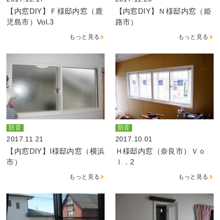
【内窓DIY】Ｆ様邸内窓（鹿
【内窓DIY】Ｎ様邸内窓（姫
児島市）Vol.3
路市）
もっと見る
もっと見る
防音
防音
2017.11.21
2017.10.01
【内窓DIY】I様邸内窓（横浜
Ｈ様邸内窓（奈良市）Ｖｏ
市）
ｌ．2
もっと見る
もっと見る