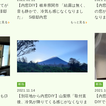
全てが
【内窓DIY】岐阜県関市 「結露は無く、
【内窓
様邸
音も静かで、冷気も感じなくなりまし
の窓
た」 S様邸内窓
なり
と見る
もっと見る
断熱
断熱
2021.11.14
2021.1
も(3
【別荘地から内窓DIY】山梨県「取付直
【内窓
後、冷気が降りてくる感じがなくなりま
DIY