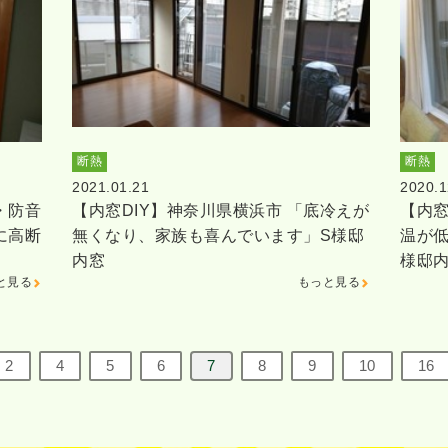
断熱
断熱
2021.01.21
2020.1
・防音
【内窓DIY】神奈川県横浜市 「底冷えが
【内窓
に高断
無くなり、家族も喜んでいます」S様邸
温が
内窓
様邸
と見る
もっと見る
2
4
5
6
7
8
9
10
16