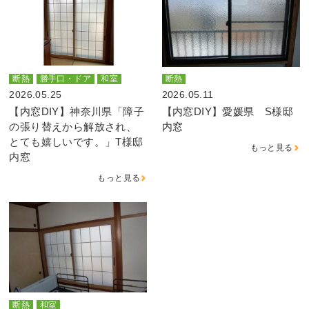
断熱
勝手口・ドア
和室
断熱
2026.05.25
2026.05.11
【内窓DIY】神奈川県「障子
【内窓DIY】愛媛県 S様邸
の張り替えから解放され、
内窓
とても嬉しいです。」T様邸
もっと見る
内窓
もっと見る
断熱
和室