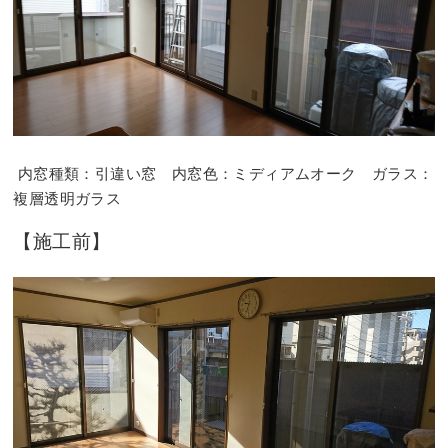
内窓種類：引違い窓 内窓色：ミディアムオーク ガラス：
複層透明ガラス
【施工前】