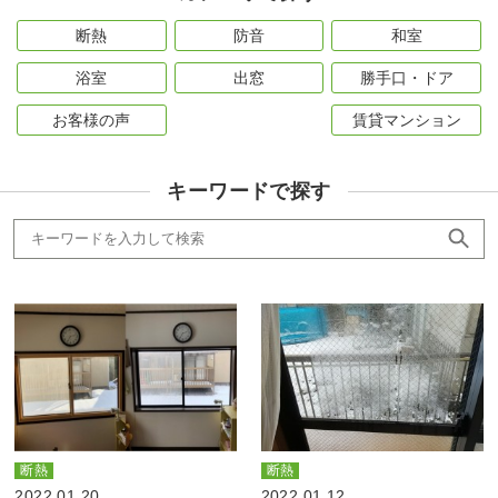
断熱
防音
和室
浴室
出窓
勝手口・ドア
お客様の声
賃貸マンション
キーワードで探す
断熱
断熱
2022.01.20
2022.01.12