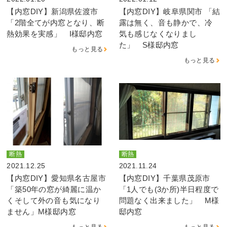
【内窓DIY】新潟県佐渡市
【内窓DIY】岐阜県関市 「結
「2階全てが内窓となり、断
露は無く、音も静かで、冷
熱効果を実感」 I様邸内窓
気も感じなくなりまし
た」 S様邸内窓
もっと見る
もっと見る
断熱
断熱
2021.12.25
2021.11.24
【内窓DIY】愛知県名古屋市
【内窓DIY】千葉県茂原市
「築50年の窓が綺麗に温か
「1人でも(3か所)半日程度で
くそして外の音も気になり
問題なく出来ました」 M様
ません」M様邸内窓
邸内窓
もっと見る
もっと見る