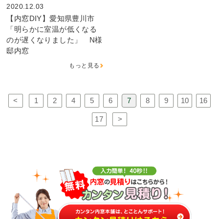
2020.12.03
【内窓DIY】愛知県豊川市
「明らかに室温が低くなる
のが遅くなりました」 N様
邸内窓
もっと見る
<
1
2
4
5
6
7
8
9
10
16
17
>