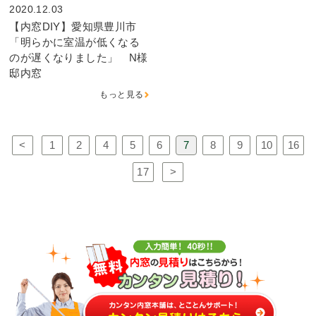
2020.12.03
【内窓DIY】愛知県豊川市
「明らかに室温が低くなる
のが遅くなりました」 N様
邸内窓
もっと見る
<
1
2
4
5
6
7
8
9
10
16
17
>