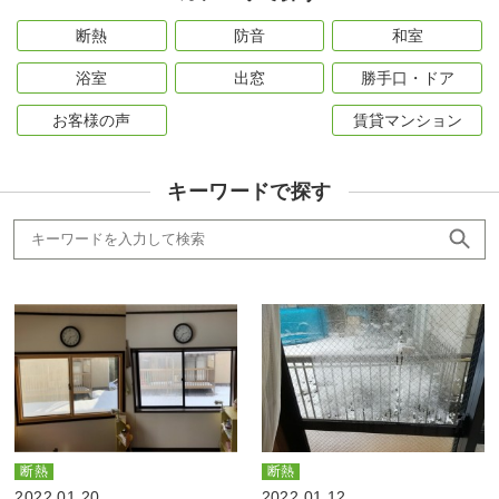
断熱
防音
和室
浴室
出窓
勝手口・ドア
お客様の声
賃貸マンション
キーワードで探す
断熱
断熱
2022.01.20
2022.01.12