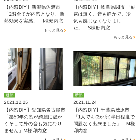
【内窓DIY】新潟県佐渡市
【内窓DIY】岐阜県関市 「結
「2階全てが内窓となり、断
露は無く、音も静かで、冷
熱効果を実感」 I様邸内窓
気も感じなくなりまし
た」 S様邸内窓
もっと見る
もっと見る
断熱
断熱
2021.12.25
2021.11.24
【内窓DIY】愛知県名古屋市
【内窓DIY】千葉県茂原市
「築50年の窓が綺麗に温か
「1人でも(3か所)半日程度で
くそして外の音も気になり
問題なく出来ました」 M様
ません」M様邸内窓
邸内窓
もっと見る
もっと見る