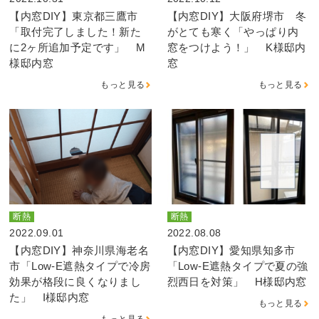
【内窓DIY】東京都三鷹市
【内窓DIY】大阪府堺市 冬
「取付完了しました！新た
がとても寒く「やっぱり内
に2ヶ所追加予定です」 M
窓をつけよう！」 K様邸内
様邸内窓
窓
もっと見る
もっと見る
断熱
断熱
2022.09.01
2022.08.08
【内窓DIY】神奈川県海老名
【内窓DIY】愛知県知多市
市「Low-E遮熱タイプで冷房
「Low-E遮熱タイプで夏の強
効果が格段に良くなりまし
烈西日を対策」 H様邸内窓
た」 I様邸内窓
もっと見る
もっと見る