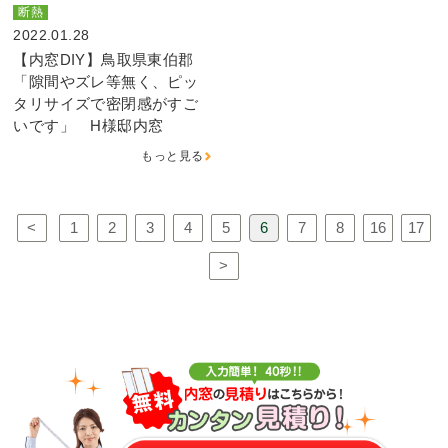
断熱
2022.01.28
【内窓DIY】鳥取県東伯郡
「隙間やズレ等無く、ピッ
タリサイズで密閉感がすご
いです」 H様邸内窓
もっと見る
<
1
2
3
4
5
6
7
8
16
17
>