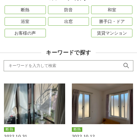
断熱
防音
和室
浴室
出窓
勝手口・ドア
お客様の声
賃貸マンション
キーワードで探す
断熱
断熱
2022.10.31
2022.10.12