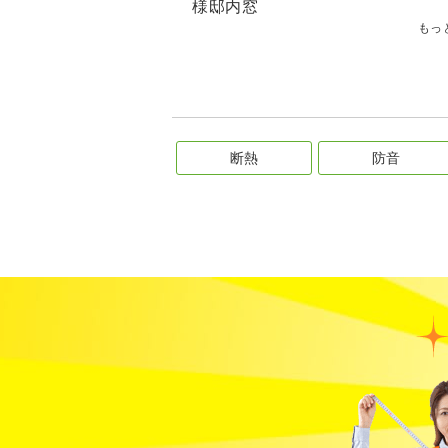
様邸内窓
もっ
断熱
防音