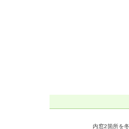
内窓2箇所を