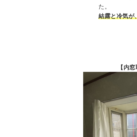
た。
結露と冷気が
【内窓