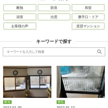
断熱
防音
和室
浴室
出窓
勝手口・ドア
お客様の声
賃貸マンション
キーワードで探す
断熱
断熱
2022.01.20
2022.01.12