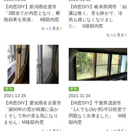
【内窓DIY】新潟県佐渡市
【内窓DIY】岐阜県関市 「結
「2階全てが内窓となり、断
露は無く、音も静かで、冷
熱効果を実感」 I様邸内窓
気も感じなくなりまし
た」 S様邸内窓
もっと見る
もっと見る
断熱
断熱
2021.12.25
2021.11.24
【内窓DIY】愛知県名古屋市
【内窓DIY】千葉県茂原市
「築50年の窓が綺麗に温か
「1人でも(3か所)半日程度で
くそして外の音も気になり
問題なく出来ました」 M様
ません」M様邸内窓
邸内窓
もっと見る
もっと見る