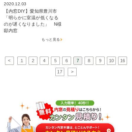
2020.12.03
【内窓DIY】愛知県豊川市
「明らかに室温が低くなる
のが遅くなりました」 N様
邸内窓
もっと見る
<
1
2
4
5
6
7
8
9
10
16
17
>