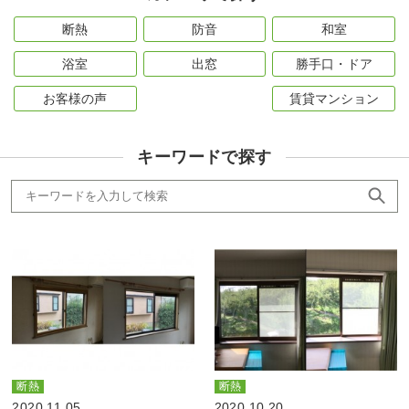
断熱
防音
和室
浴室
出窓
勝手口・ドア
お客様の声
賃貸マンション
キーワードで探す
断熱
断熱
2020.11.05
2020.10.20