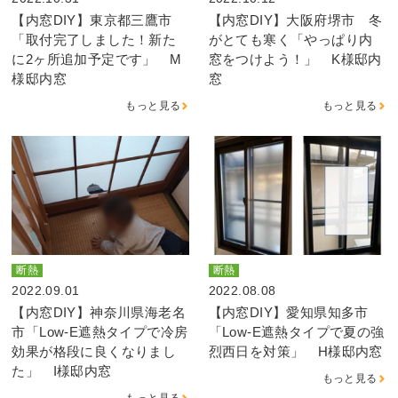
【内窓DIY】東京都三鷹市
【内窓DIY】大阪府堺市 冬
「取付完了しました！新た
がとても寒く「やっぱり内
に2ヶ所追加予定です」 M
窓をつけよう！」 K様邸内
様邸内窓
窓
もっと見る
もっと見る
断熱
断熱
2022.09.01
2022.08.08
【内窓DIY】神奈川県海老名
【内窓DIY】愛知県知多市
市「Low-E遮熱タイプで冷房
「Low-E遮熱タイプで夏の強
効果が格段に良くなりまし
烈西日を対策」 H様邸内窓
た」 I様邸内窓
もっと見る
もっと見る