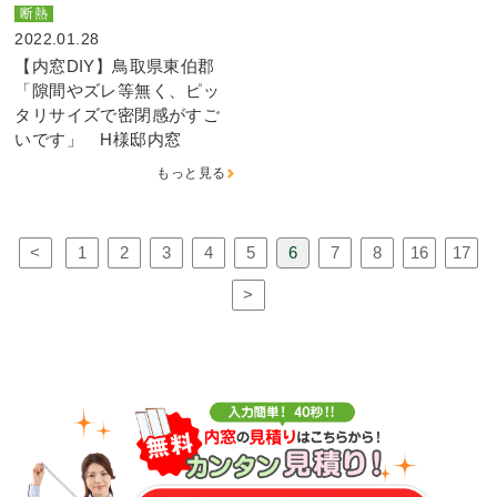
断熱
2022.01.28
【内窓DIY】鳥取県東伯郡
「隙間やズレ等無く、ピッ
タリサイズで密閉感がすご
いです」 H様邸内窓
もっと見る
<
1
2
3
4
5
6
7
8
16
17
>