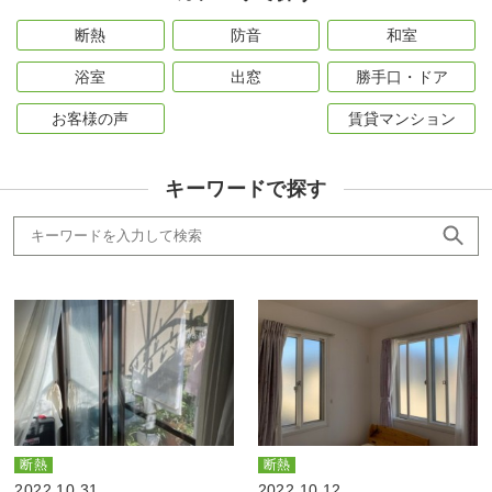
断熱
防音
和室
浴室
出窓
勝手口・ドア
お客様の声
賃貸マンション
キーワードで探す
断熱
断熱
2022.10.31
2022.10.12