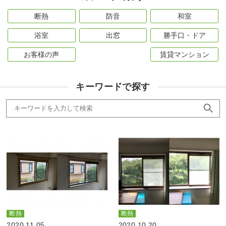
断熱
防音
和室
浴室
出窓
勝手口・ドア
お客様の声
賃貸マンション
キーワードで探す
断熱
断熱
2020.11.05
2020.10.20