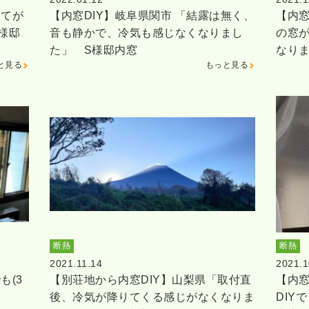
全てが
【内窓DIY】岐阜県関市 「結露は無く、
【内窓
様邸
音も静かで、冷気も感じなくなりまし
の窓
た」 S様邸内窓
なり
と見る
もっと見る
断熱
断熱
2021.11.14
2021.1
も(3
【別荘地から内窓DIY】山梨県「取付直
【内窓
後、冷気が降りてくる感じがなくなりま
DIY