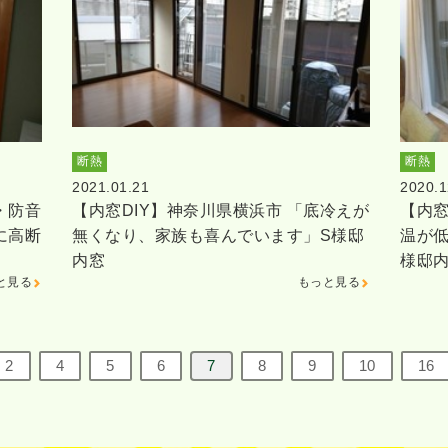
断熱
断熱
2021.01.21
2020.1
・防音
【内窓DIY】神奈川県横浜市 「底冷えが
【内窓
に高断
無くなり、家族も喜んでいます」S様邸
温が
内窓
様邸
と見る
もっと見る
2
4
5
6
7
8
9
10
16