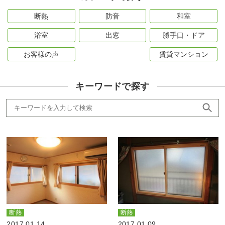
断熱
防音
和室
浴室
出窓
勝手口・ドア
お客様の声
賃貸マンション
キーワードで探す
断熱
断熱
2017.01.14
2017.01.09