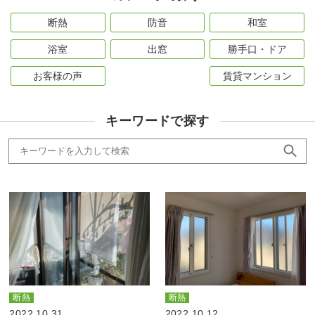
断熱
防音
和室
浴室
出窓
勝手口・ドア
お客様の声
賃貸マンション
キーワードで探す
断熱
断熱
2022.10.31
2022.10.12