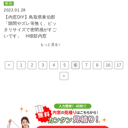
断熱
2022.01.28
【内窓DIY】鳥取県東伯郡
「隙間やズレ等無く、ピッ
タリサイズで密閉感がすご
いです」 H様邸内窓
もっと見る
<
1
2
3
4
5
6
7
8
16
17
>