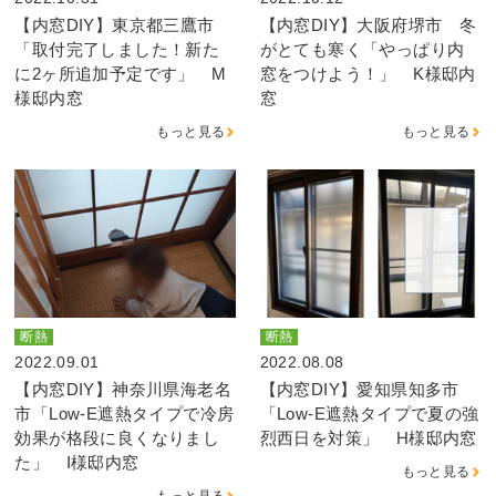
【内窓DIY】東京都三鷹市
【内窓DIY】大阪府堺市 冬
「取付完了しました！新た
がとても寒く「やっぱり内
に2ヶ所追加予定です」 M
窓をつけよう！」 K様邸内
様邸内窓
窓
もっと見る
もっと見る
断熱
断熱
2022.09.01
2022.08.08
【内窓DIY】神奈川県海老名
【内窓DIY】愛知県知多市
市「Low-E遮熱タイプで冷房
「Low-E遮熱タイプで夏の強
効果が格段に良くなりまし
烈西日を対策」 H様邸内窓
た」 I様邸内窓
もっと見る
もっと見る