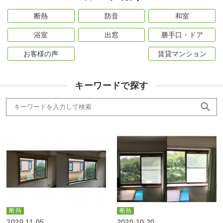
断熱
防音
和室
浴室
出窓
勝手口・ドア
お客様の声
賃貸マンション
キーワードで探す
断熱
断熱
2020.11.05
2020.10.20