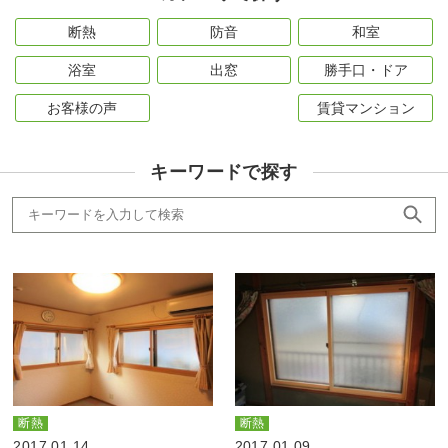
断熱
防音
和室
浴室
出窓
勝手口・ドア
お客様の声
賃貸マンション
キーワードで探す
断熱
断熱
2017.01.14
2017.01.09