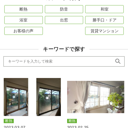
断熱
防音
和室
浴室
出窓
勝手口・ドア
お客様の声
賃貸マンション
キーワードで探す
断熱
断熱
2023.03.07
2023.02.25