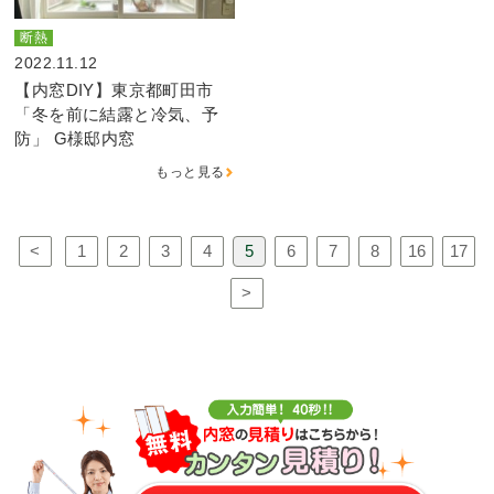
断熱
2022.11.12
【内窓DIY】東京都町田市
「冬を前に結露と冷気、予
防」 G様邸内窓
もっと見る
<
1
2
3
4
5
6
7
8
16
17
>