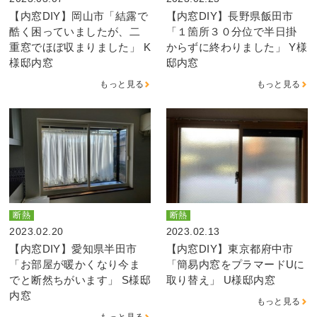
【内窓DIY】岡山市「結露で
【内窓DIY】長野県飯田市
酷く困っていましたが、二
「１箇所３０分位で半日掛
重窓でほぼ収まりました」 K
からずに終わりました」 Y様
様邸内窓
邸内窓
もっと見る
もっと見る
断熱
断熱
2023.02.20
2023.02.13
【内窓DIY】愛知県半田市
【内窓DIY】東京都府中市
「お部屋が暖かくなり今ま
「簡易内窓をプラマードUに
でと断然ちがいます」 S様邸
取り替え」 U様邸内窓
内窓
もっと見る
もっと見る