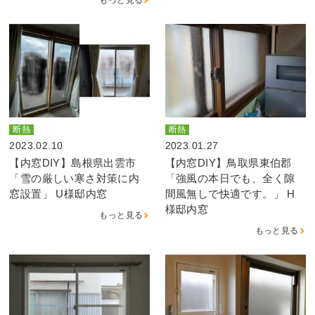
断熱
断熱
2023.02.10
2023.01.27
【内窓DIY】島根県出雲市
【内窓DIY】鳥取県東伯郡
「雪の厳しい寒さ対策に内
「強風の本日でも、全く隙
窓設置」 U様邸内窓
間風無しで快適です。」 H
様邸内窓
もっと見る
もっと見る