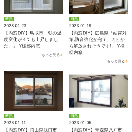
断熱
断熱
2023.01.23
2023.01.19
【内窓DIY】鳥取市「朝の温
【内窓DIY】広島県「結露対
度変化が４℃も上昇しまし
策,防音強化が完了、カビか
た。」 Y様邸内窓
ら解放されそうです!」 Y様
邸内窓
もっと見る
もっと見る
断熱
断熱
2023.01.11
2023.01.05
【内窓DIY】岡山県浅口市
【内窓DIY】青森県八戸市