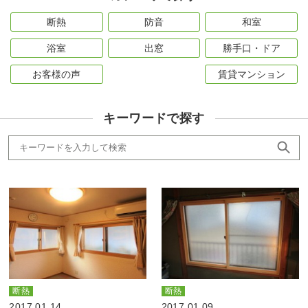
断熱
防音
和室
浴室
出窓
勝手口・ドア
お客様の声
賃貸マンション
キーワードで探す
断熱
断熱
2017.01.14
2017.01.09