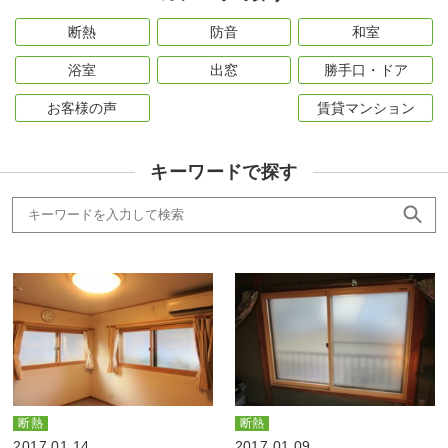
断熱
防音
和室
浴室
出窓
勝手口・ドア
お客様の声
賃貸マンション
キーワードで探す
断熱
断熱
2017.01.14
2017.01.09