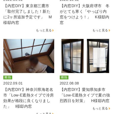
【内窓DIY】東京都三鷹市
【内窓DIY】大阪府堺市 冬
「取付完了しました！新た
がとても寒く「やっぱり内
に2ヶ所追加予定です」 M
窓をつけよう！」 K様邸内
様邸内窓
窓
もっと見る
もっと見る
断熱
断熱
2022.09.01
2022.08.08
【内窓DIY】神奈川県海老名
【内窓DIY】愛知県知多市
市「Low-E遮熱タイプで冷房
「Low-E遮熱タイプで夏の強
効果が格段に良くなりまし
烈西日を対策」 H様邸内窓
た」 I様邸内窓
もっと見る
もっと見る