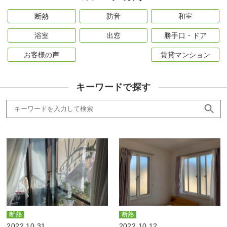
断熱
防音
和室
浴室
出窓
勝手口・ドア
お客様の声
賃貸マンション
キーワードで探す
断熱
断熱
2022.10.31
2022.10.12