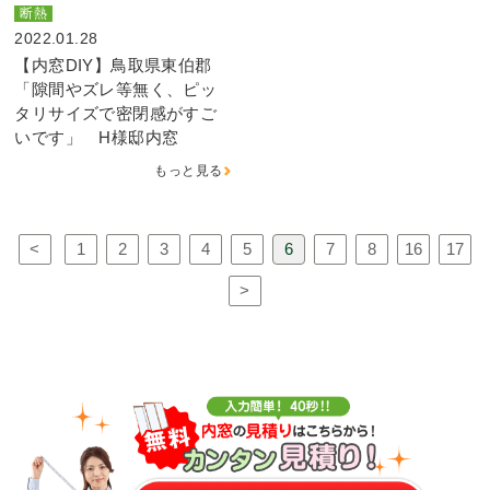
断熱
2022.01.28
【内窓DIY】鳥取県東伯郡
「隙間やズレ等無く、ピッ
タリサイズで密閉感がすご
いです」 H様邸内窓
もっと見る
<
1
2
3
4
5
6
7
8
16
17
>