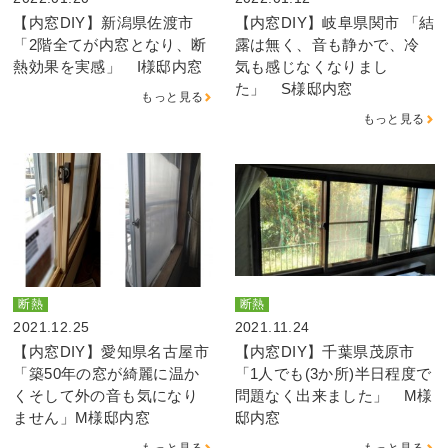
【内窓DIY】新潟県佐渡市
【内窓DIY】岐阜県関市 「結
「2階全てが内窓となり、断
露は無く、音も静かで、冷
熱効果を実感」 I様邸内窓
気も感じなくなりまし
た」 S様邸内窓
もっと見る
もっと見る
断熱
断熱
2021.12.25
2021.11.24
【内窓DIY】愛知県名古屋市
【内窓DIY】千葉県茂原市
「築50年の窓が綺麗に温か
「1人でも(3か所)半日程度で
くそして外の音も気になり
問題なく出来ました」 M様
ません」M様邸内窓
邸内窓
もっと見る
もっと見る