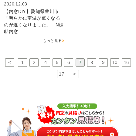
2020.12.03
【内窓DIY】愛知県豊川市
「明らかに室温が低くなる
のが遅くなりました」 N様
邸内窓
もっと見る
<
1
2
4
5
6
7
8
9
10
16
17
>