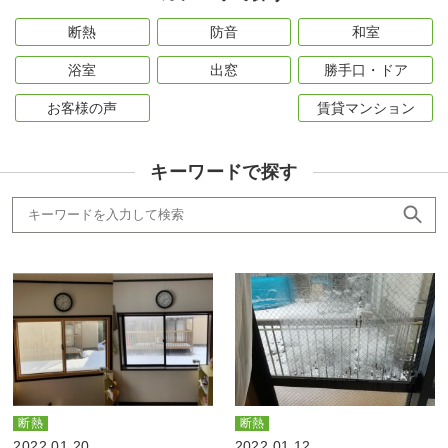
断熱
防音
和室
浴室
出窓
勝手口・ドア
お客様の声
賃貸マンション
キーワードで探す
断熱
断熱
2022.01.20
2022.01.12