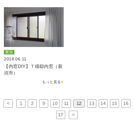
断熱
2018.06.11
【内窓DIY】Ｔ様邸内窓（新
潟市）
もっと見る
<
1
2
9
10
11
12
13
14
15
16
17
>