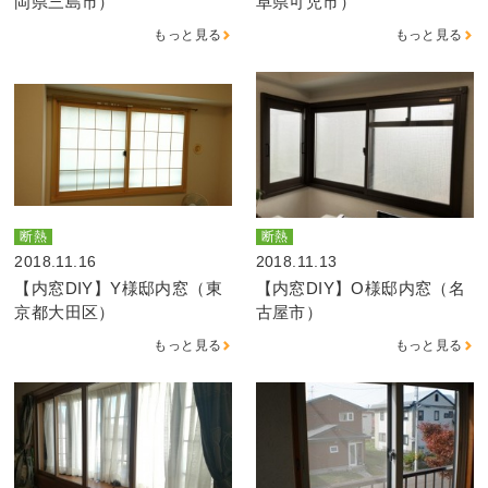
岡県三島市）
阜県可児市）
もっと見る
もっと見る
断熱
断熱
2018.11.16
2018.11.13
【内窓DIY】Y様邸内窓（東
【内窓DIY】O様邸内窓（名
京都大田区）
古屋市）
もっと見る
もっと見る