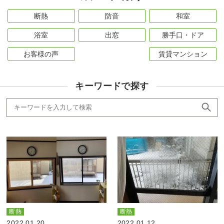
断熱
防音
和室
浴室
出窓
勝手口・ドア
お客様の声
賃貸マンション
キーワードで探す
断熱
断熱
2022.01.20
2022.01.12