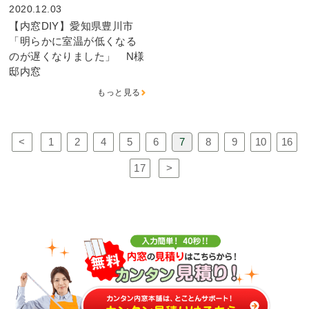
2020.12.03
【内窓DIY】愛知県豊川市
「明らかに室温が低くなる
のが遅くなりました」 N様
邸内窓
もっと見る
<
1
2
4
5
6
7
8
9
10
16
17
>