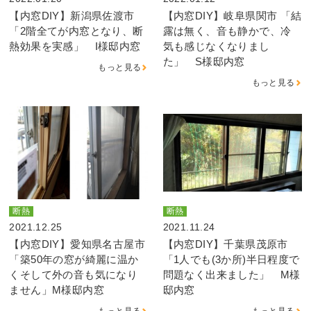
【内窓DIY】新潟県佐渡市
【内窓DIY】岐阜県関市 「結
「2階全てが内窓となり、断
露は無く、音も静かで、冷
熱効果を実感」 I様邸内窓
気も感じなくなりまし
た」 S様邸内窓
もっと見る
もっと見る
断熱
断熱
2021.12.25
2021.11.24
【内窓DIY】愛知県名古屋市
【内窓DIY】千葉県茂原市
「築50年の窓が綺麗に温か
「1人でも(3か所)半日程度で
くそして外の音も気になり
問題なく出来ました」 M様
ません」M様邸内窓
邸内窓
もっと見る
もっと見る