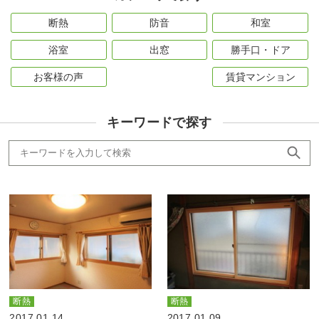
断熱
防音
和室
浴室
出窓
勝手口・ドア
お客様の声
賃貸マンション
キーワードで探す
断熱
断熱
2017.01.14
2017.01.09