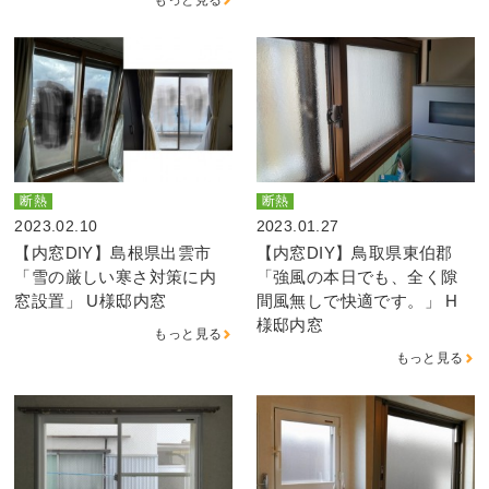
断熱
断熱
2023.02.10
2023.01.27
【内窓DIY】島根県出雲市
【内窓DIY】鳥取県東伯郡
「雪の厳しい寒さ対策に内
「強風の本日でも、全く隙
窓設置」 U様邸内窓
間風無しで快適です。」 H
様邸内窓
もっと見る
もっと見る