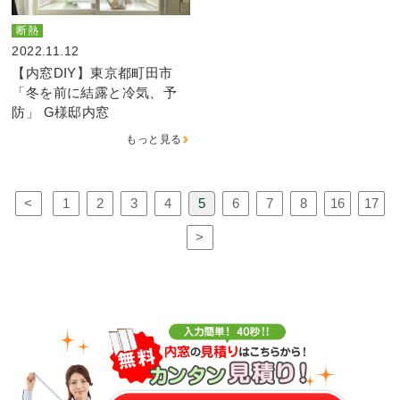
断熱
2022.11.12
【内窓DIY】東京都町田市
「冬を前に結露と冷気、予
防」 G様邸内窓
もっと見る
<
1
2
3
4
5
6
7
8
16
17
>