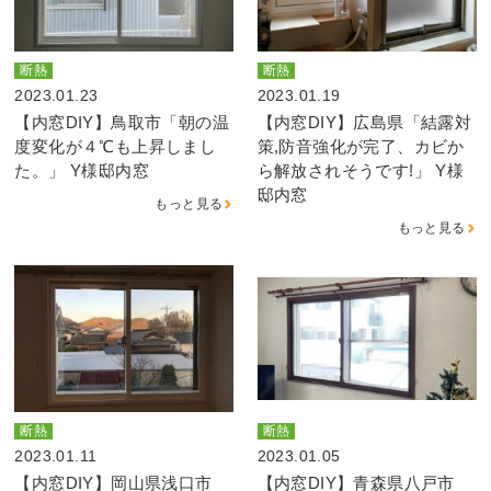
断熱
断熱
2023.01.23
2023.01.19
【内窓DIY】鳥取市「朝の温
【内窓DIY】広島県「結露対
度変化が４℃も上昇しまし
策,防音強化が完了、カビか
た。」 Y様邸内窓
ら解放されそうです!」 Y様
邸内窓
もっと見る
もっと見る
断熱
断熱
2023.01.11
2023.01.05
【内窓DIY】岡山県浅口市
【内窓DIY】青森県八戸市