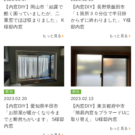
【内窓DIY】岡山市「結露で
【内窓DIY】長野県飯田市
酷く困っていましたが、二
「１箇所３０分位で半日掛
重窓でほぼ収まりました」 K
からずに終わりました」 Y様
様邸内窓
邸内窓
もっと見る
もっと見る
断熱
断熱
2023.02.20
2023.02.13
【内窓DIY】愛知県半田市
【内窓DIY】東京都府中市
「お部屋が暖かくなり今ま
「簡易内窓をプラマードUに
でと断然ちがいます」 S様邸
取り替え」 U様邸内窓
内窓
もっと見る
もっと見る