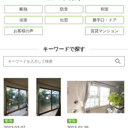
断熱
防音
和室
浴室
出窓
勝手口・ドア
お客様の声
賃貸マンション
キーワードで探す
断熱
断熱
2023.03.07
2023.02.25