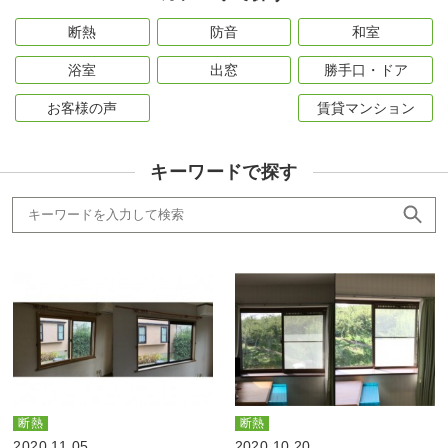
断熱
防音
和室
浴室
出窓
勝手口・ドア
お客様の声
賃貸マンション
キーワードで探す
断熱
断熱
2020.11.05
2020.10.20