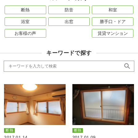
断熱
防音
和室
浴室
出窓
勝手口・ドア
お客様の声
賃貸マンション
キーワードで探す
断熱
断熱
2017.01.14
2017.01.09