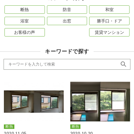
断熱
防音
和室
浴室
出窓
勝手口・ドア
お客様の声
賃貸マンション
キーワードで探す
断熱
断熱
2020.11.05
2020.10.20