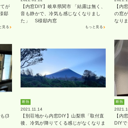
全てが
【内窓DIY】岐阜県関市 「結露は無く、
【内窓
様邸
音も静かで、冷気も感じなくなりまし
の窓
た」 S様邸内窓
なり
と見る
もっと見る
断熱
断熱
2021.11.14
2021.1
も(3
【別荘地から内窓DIY】山梨県「取付直
【内窓
後、冷気が降りてくる感じがなくなりま
DIY