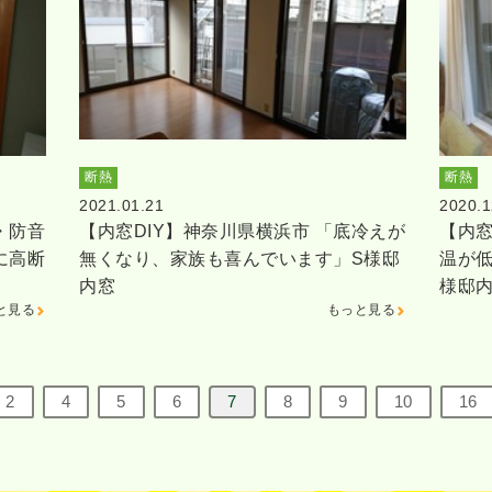
断熱
断熱
2021.01.21
2020.1
・防音
【内窓DIY】神奈川県横浜市 「底冷えが
【内窓
に高断
無くなり、家族も喜んでいます」S様邸
温が
内窓
様邸
と見る
もっと見る
2
4
5
6
7
8
9
10
16