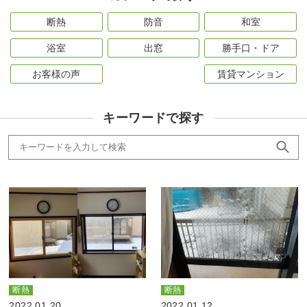
断熱
防音
和室
浴室
出窓
勝手口・ドア
お客様の声
賃貸マンション
キーワードで探す
断熱
断熱
2022.01.20
2022.01.12