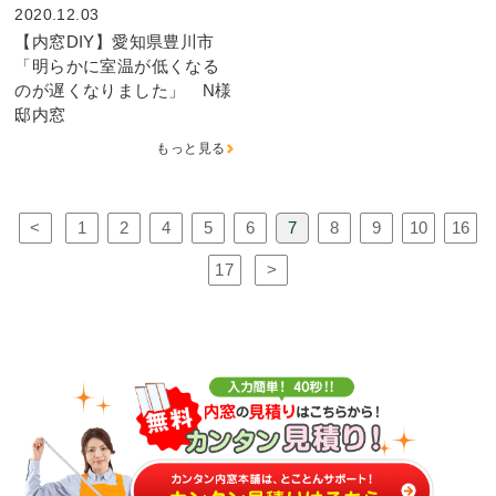
2020.12.03
【内窓DIY】愛知県豊川市
「明らかに室温が低くなる
のが遅くなりました」 N様
邸内窓
もっと見る
<
1
2
4
5
6
7
8
9
10
16
17
>