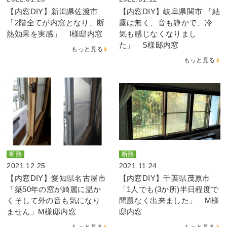
【内窓DIY】新潟県佐渡市
【内窓DIY】岐阜県関市 「結
「2階全てが内窓となり、断
露は無く、音も静かで、冷
熱効果を実感」 I様邸内窓
気も感じなくなりまし
た」 S様邸内窓
もっと見る
もっと見る
断熱
断熱
2021.12.25
2021.11.24
【内窓DIY】愛知県名古屋市
【内窓DIY】千葉県茂原市
「築50年の窓が綺麗に温か
「1人でも(3か所)半日程度で
くそして外の音も気になり
問題なく出来ました」 M様
ません」M様邸内窓
邸内窓
もっと見る
もっと見る