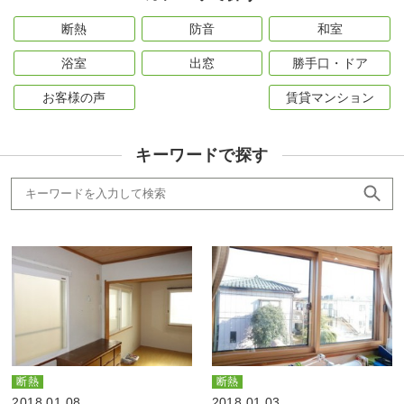
断熱
防音
和室
浴室
出窓
勝手口・ドア
お客様の声
賃貸マンション
キーワードで探す
断熱
断熱
2018.01.08
2018.01.03