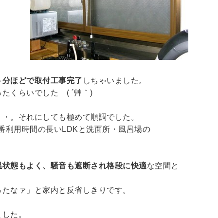
５分ほどで取付工事完了
しちゃいました。
くらいでした ( ´艸｀)
・・。それにしても極めて順調でした。
番利用時間の長いLDKと洗面所・風呂場の
温状態もよく、騒音も遮断され格段に快適
な空間と
ったなァ」と家内と反省しきりです。
ました。