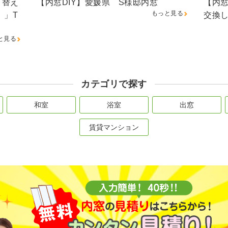
り替え
【内窓DIY】愛媛県 S様邸内窓
【内窓
もっと見る
。」T
交換
と見る
カテゴリで探す
和室
浴室
出窓
賃貸マンション