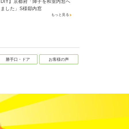
DIY】京都府「障子を和室内窓へ
しました」S様邸内窓
もっと見る
勝手口・ドア
お客様の声