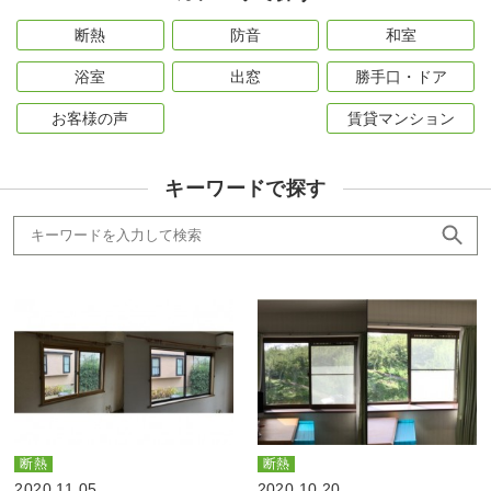
断熱
防音
和室
浴室
出窓
勝手口・ドア
お客様の声
賃貸マンション
キーワードで探す
断熱
断熱
2020.11.05
2020.10.20