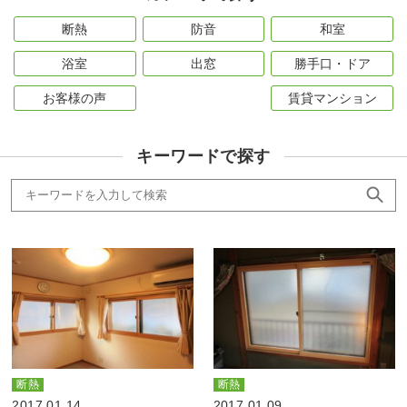
断熱
防音
和室
浴室
出窓
勝手口・ドア
お客様の声
賃貸マンション
キーワードで探す
断熱
断熱
2017.01.14
2017.01.09