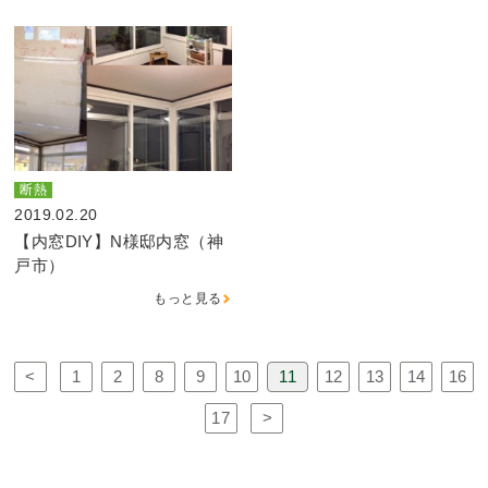
断熱
2019.02.20
【内窓DIY】N様邸内窓（神
戸市）
もっと見る
<
1
2
8
9
10
11
12
13
14
16
17
>