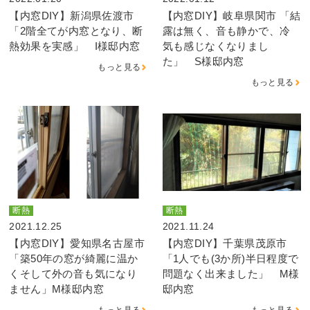
【内窓DIY】新潟県佐渡市
【内窓DIY】岐阜県関市 「結
「2階全てが内窓となり、断
露は無く、音も静かで、冷
熱効果を実感」 I様邸内窓
気も感じなくなりまし
た」 S様邸内窓
もっと見る
もっと見る
断熱
断熱
2021.12.25
2021.11.24
【内窓DIY】愛知県名古屋市
【内窓DIY】千葉県茂原市
「築50年の窓が綺麗に温か
「1人でも(3か所)半日程度で
くそして外の音も気になり
問題なく出来ました」 M様
ません」M様邸内窓
邸内窓
もっと見る
もっと見る