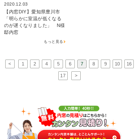
2020.12.03
【内窓DIY】愛知県豊川市
「明らかに室温が低くなる
のが遅くなりました」 N様
邸内窓
もっと見る
<
1
2
4
5
6
7
8
9
10
16
17
>