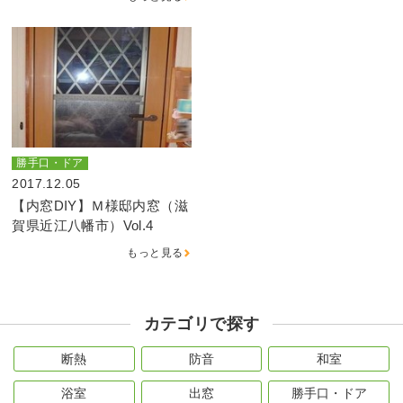
勝手口・ドア
2017.12.05
【内窓DIY】Ｍ様邸内窓（滋
賀県近江八幡市）Vol.4
もっと見る
カテゴリで探す
断熱
防音
和室
浴室
出窓
勝手口・ドア