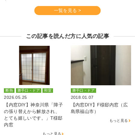
一覧を見る >
この記事を読んだ方に人気の記事
断熱
勝手口・ドア
和室
勝手口・ドア
2026.05.25
2018.01.07
【内窓DIY】神奈川県「障子
【内窓DIY】F様邸内窓（広
の張り替えから解放され、
島県福山市）
とても嬉しいです。」T様邸
もっと見る
内窓
もっと見る