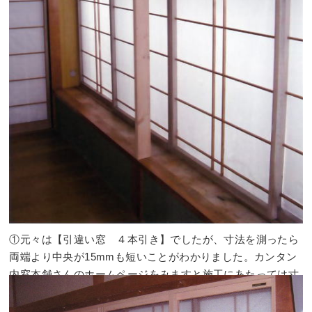
①元々は【引違い窓 ４本引き】でしたが、寸法を測ったら
両端より中央が15mmも短いことがわかりました。カンタン
内窓本舗さんのホームページをみますと施工にあたっては寸
法の差が5mm以内とか。そこで急遽4本引きの中央にジャッ
キをかけ38mm X 88mmの木材を取り付け【引違い窓 ２本