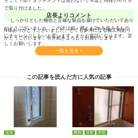
そこで下部アタッチメントは使わないで木造と同様のやり方
で取り付けました。
店長よりコメント
しっかりとした梱包と正確な製品を届けていただいてあり
がとうございました。この次は縦・横とも2mを超えるもの
N様ありがとうございました。とても参考になる施工例あり
にチャレンジしたいと思います。またお世話になります。宜
がとうございます。引き続きよろしくお願いします。
しくお願いします。
一覧を見る >
この記事を読んだ方に人気の記事
浴室
断熱
浴室
和室