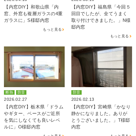
【内窓DIY】和歌山県「内
【内窓DIY】福島県「今回５
窓、外窓も複層ガラスの4重
回目でしたが、全てうまく
ガラスに」S様邸内窓
取り付けできました。」N様
邸内窓
もっと見る
もっと見る
断熱
防音
防音
2026.02.27
2026.02.13
【内窓DIY】栃木県「ドラム
【内窓DIY】宮崎県「かなり
やギター、ベースがご近所
静かになりました。ありが
を気にしなくても良いレベ
とうございました。」T様邸
ルに」O様邸内窓
内窓
もっと見る
もっと見る