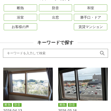
断熱
防音
和室
浴室
出窓
勝手口・ドア
お客様の声
賃貸マンション
キーワードで探す
断熱
防音
断熱
防音
2026.04.13
2026.03.16