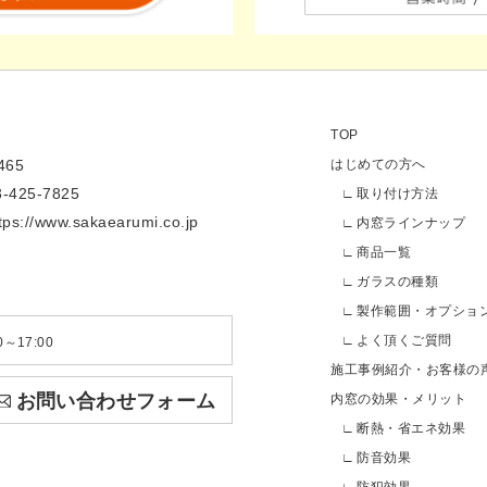
TOP
65
はじめての方へ
3-425-7825
取り付け方法
tps://www.sakaearumi.co.jp
内窓ラインナップ
商品一覧
ガラスの種類
製作範囲・オプショ
よく頂くご質問
～17:00
施工事例紹介・お客様の
お問い合わせフォーム
内窓の効果・メリット
断熱・省エネ効果
防音効果