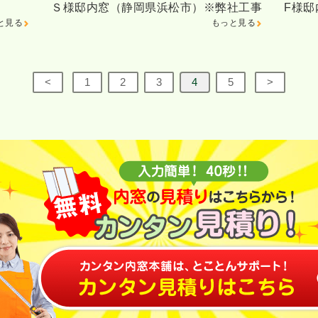
Ｓ様邸内窓（静岡県浜松市）※弊社工事
F様
と見る
もっと見る
<
1
2
3
4
5
>