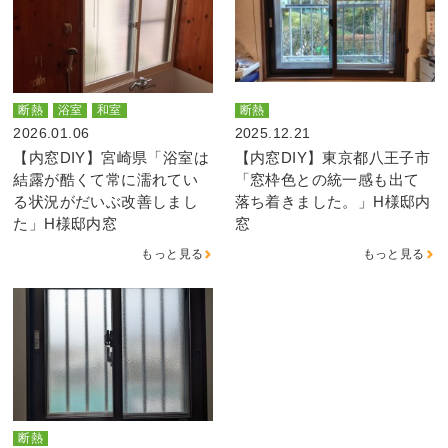
断熱
浴室
和室
断熱
2026.01.06
2025.12.21
【内窓DIY】宮崎県「浴室は
【内窓DIY】東京都八王子市
結露が酷くて常に濡れてい
「窓枠色との統一感も出て
る状況がだいぶ改善しまし
落ち着きました。」H様邸内
た」H様邸内窓
窓
もっと見る
もっと見る
断熱