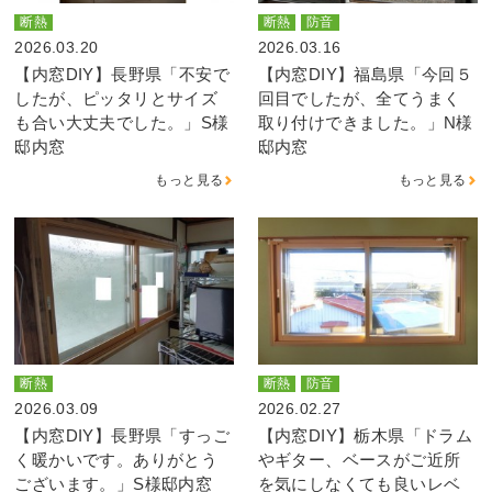
断熱
断熱
防音
2026.03.20
2026.03.16
【内窓DIY】長野県「不安で
【内窓DIY】福島県「今回５
したが、ピッタリとサイズ
回目でしたが、全てうまく
も合い大丈夫でした。」S様
取り付けできました。」N様
邸内窓
邸内窓
もっと見る
もっと見る
断熱
断熱
防音
2026.03.09
2026.02.27
【内窓DIY】長野県「すっご
【内窓DIY】栃木県「ドラム
く暖かいです。ありがとう
やギター、ベースがご近所
ございます。」S様邸内窓
を気にしなくても良いレベ