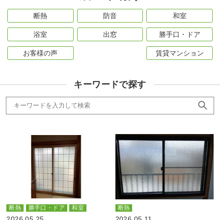
断熱
防音
和室
浴室
出窓
勝手口・ドア
お客様の声
賃貸マンション
キーワードで探す
断熱
勝手口・ドア
和室
断熱
2026.05.25
2026.05.11