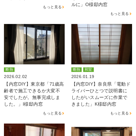
ルに」O様邸内窓
もっと見る
もっと見る
断熱
断熱
和室
2026.02.02
2026.01.19
【内窓DIY】東京都「71歳高
【内窓DIY】奈良県「電動ド
齢者で施工できるか大変不
ライバーひとつで説明書に
安でしたが。無事完成しま
したがいスムーズに作業で
した。」I様邸内窓
きました」K様邸内窓
もっと見る
もっと見る