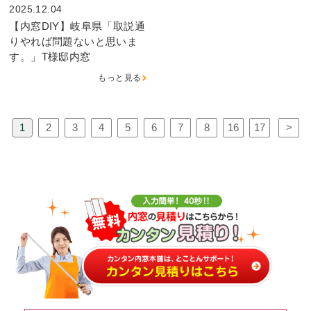
2025.12.04
【内窓DIY】岐阜県「取説通
りやれば問題ないと思いま
す。」T様邸内窓
もっと見る
1
2
3
4
5
6
7
8
16
17
>