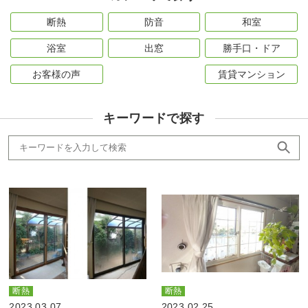
断熱
防音
和室
浴室
出窓
勝手口・ドア
お客様の声
賃貸マンション
キーワードで探す
断熱
断熱
2023.03.07
2023.02.25