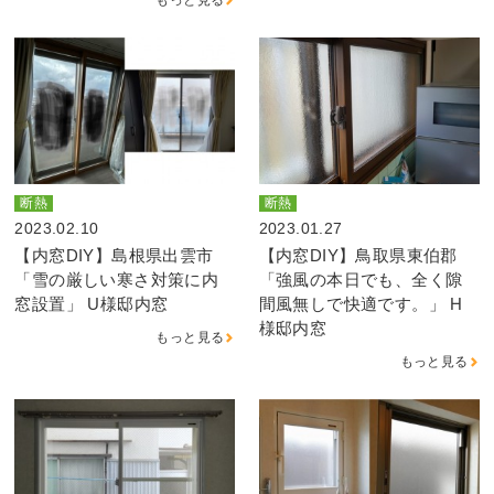
断熱
断熱
2023.02.10
2023.01.27
【内窓DIY】島根県出雲市
【内窓DIY】鳥取県東伯郡
「雪の厳しい寒さ対策に内
「強風の本日でも、全く隙
窓設置」 U様邸内窓
間風無しで快適です。」 H
様邸内窓
もっと見る
もっと見る