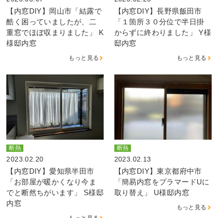
【内窓DIY】岡山市「結露で
【内窓DIY】長野県飯田市
酷く困っていましたが、二
「１箇所３０分位で半日掛
重窓でほぼ収まりました」 K
からずに終わりました」 Y様
様邸内窓
邸内窓
もっと見る
もっと見る
断熱
断熱
2023.02.20
2023.02.13
【内窓DIY】愛知県半田市
【内窓DIY】東京都府中市
「お部屋が暖かくなり今ま
「簡易内窓をプラマードUに
でと断然ちがいます」 S様邸
取り替え」 U様邸内窓
内窓
もっと見る
もっと見る