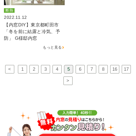
断熱
2022.11.12
【内窓DIY】東京都町田市
「冬を前に結露と冷気、予
防」 G様邸内窓
もっと見る
<
1
2
3
4
5
6
7
8
16
17
>