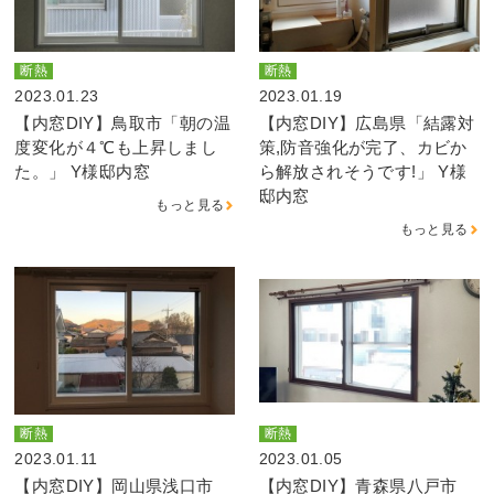
断熱
断熱
2023.01.23
2023.01.19
【内窓DIY】鳥取市「朝の温
【内窓DIY】広島県「結露対
度変化が４℃も上昇しまし
策,防音強化が完了、カビか
た。」 Y様邸内窓
ら解放されそうです!」 Y様
邸内窓
もっと見る
もっと見る
断熱
断熱
2023.01.11
2023.01.05
【内窓DIY】岡山県浅口市
【内窓DIY】青森県八戸市