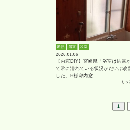
断熱
浴室
和室
2026.01.06
【内窓DIY】宮崎県「浴室は結露
て常に濡れている状況がだいぶ改
した」H様邸内窓
もっ
1