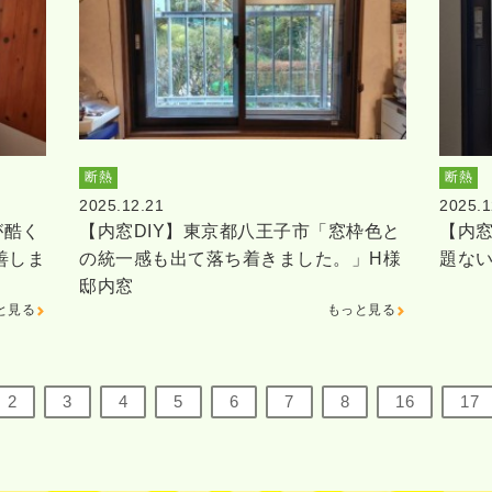
断熱
断熱
2025.12.21
2025.1
が酷く
【内窓DIY】東京都八王子市「窓枠色と
【内窓
善しま
の統一感も出て落ち着きました。」H様
題な
邸内窓
と見る
もっと見る
2
3
4
5
6
7
8
16
17