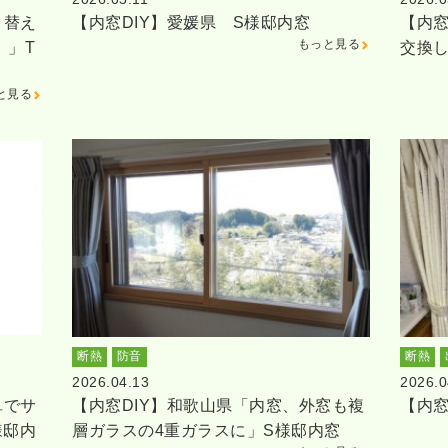
り替え
【内窓DIY】愛媛県 S様邸内窓
【内窓
もっと見る
。」T
交換
と見る
断熱
防音
断熱
2026.04.13
2026.0
単でサ
【内窓DIY】和歌山県「内窓、外窓も複
【内窓
様邸内
層ガラスの4重ガラスに」S様邸内窓