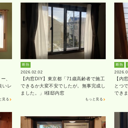
断熱
断熱
2026.02.02
2026.0
ター、
【内窓DIY】東京都「71歳高齢者で施工
【内窓
良いレ
できるか大変不安でしたが。無事完成し
とつ
ました。」I様邸内窓
でき
と見る
もっと見る