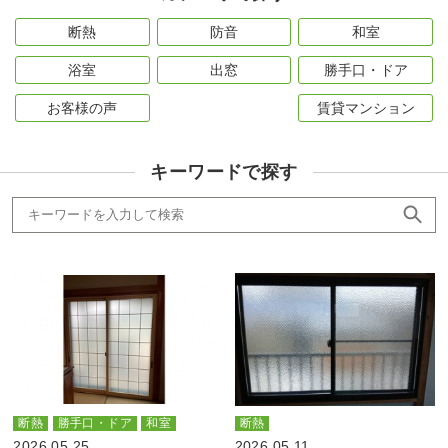
断熱
防音
和室
浴室
出窓
勝手口・ドア
お客様の声
賃貸マンション
キーワードで探す
断熱
勝手口・ドア
和室
断熱
2026.05.25
2026.05.11