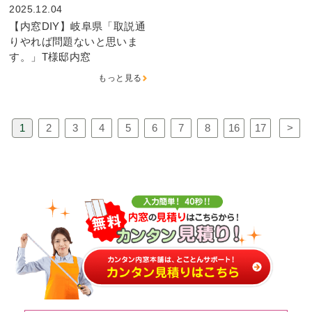
2025.12.04
【内窓DIY】岐阜県「取説通
りやれば問題ないと思いま
す。」T様邸内窓
もっと見る
1
2
3
4
5
6
7
8
16
17
>