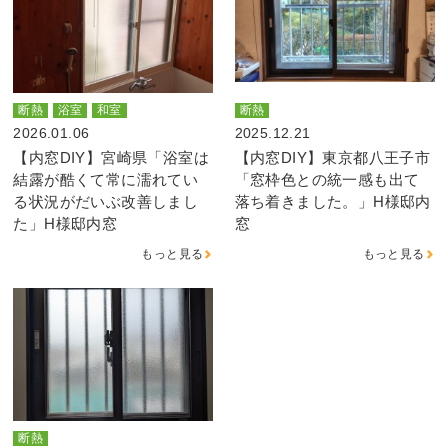
断熱
浴室
和室
断熱
2026.01.06
2025.12.21
【内窓DIY】宮崎県「浴室は
【内窓DIY】東京都八王子市
結露が酷くて常に濡れてい
「窓枠色との統一感も出て
る状況がだいぶ改善しまし
落ち着きました。」H様邸内
た」H様邸内窓
窓
もっと見る
もっと見る
断熱