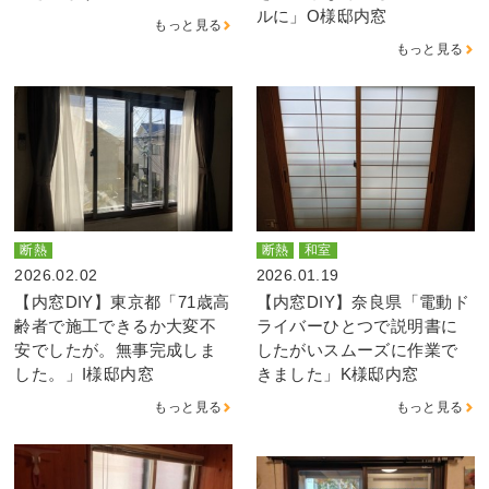
ルに」O様邸内窓
もっと見る
もっと見る
断熱
断熱
和室
2026.02.02
2026.01.19
【内窓DIY】東京都「71歳高
【内窓DIY】奈良県「電動ド
齢者で施工できるか大変不
ライバーひとつで説明書に
安でしたが。無事完成しま
したがいスムーズに作業で
した。」I様邸内窓
きました」K様邸内窓
もっと見る
もっと見る