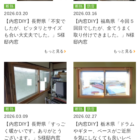
断熱
断熱
防音
2026.03.20
2026.03.16
【内窓DIY】長野県「不安で
【内窓DIY】福島県「今回５
したが、ピッタリとサイズ
回目でしたが、全てうまく
も合い大丈夫でした。」S様
取り付けできました。」N様
邸内窓
邸内窓
もっと見る
もっと見る
断熱
断熱
防音
2026.03.09
2026.02.27
【内窓DIY】長野県「すっご
【内窓DIY】栃木県「ドラム
く暖かいです。ありがとう
やギター、ベースがご近所
ございます。」S様邸内窓
を気にしなくても良いレベ