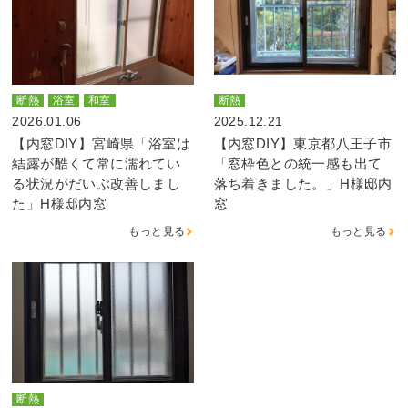
断熱
浴室
和室
断熱
2026.01.06
2025.12.21
【内窓DIY】宮崎県「浴室は
【内窓DIY】東京都八王子市
結露が酷くて常に濡れてい
「窓枠色との統一感も出て
る状況がだいぶ改善しまし
落ち着きました。」H様邸内
た」H様邸内窓
窓
もっと見る
もっと見る
断熱