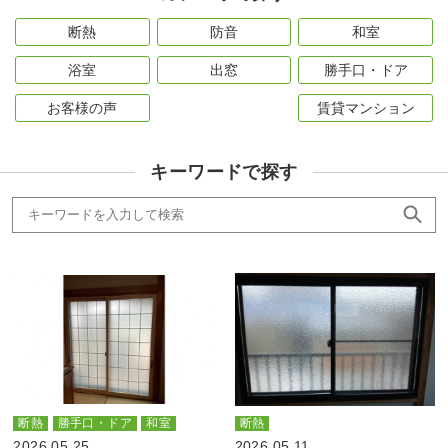
断熱
防音
和室
浴室
出窓
勝手口・ドア
お客様の声
賃貸マンション
キーワードで探す
断熱
勝手口・ドア
和室
断熱
2026.05.25
2026.05.11