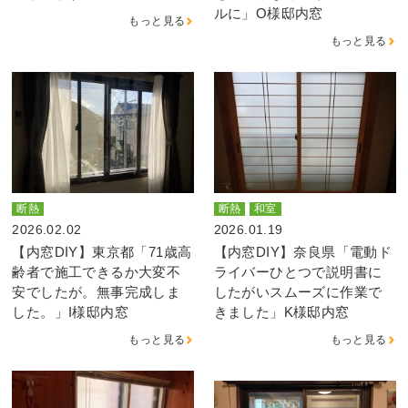
ルに」O様邸内窓
もっと見る
もっと見る
断熱
断熱
和室
2026.02.02
2026.01.19
【内窓DIY】東京都「71歳高
【内窓DIY】奈良県「電動ド
齢者で施工できるか大変不
ライバーひとつで説明書に
安でしたが。無事完成しま
したがいスムーズに作業で
した。」I様邸内窓
きました」K様邸内窓
もっと見る
もっと見る