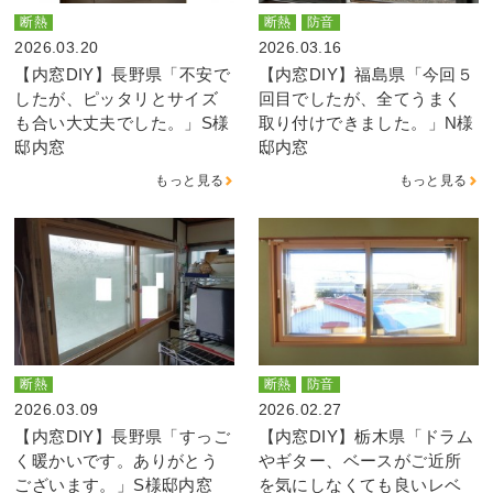
断熱
断熱
防音
2026.03.20
2026.03.16
【内窓DIY】長野県「不安で
【内窓DIY】福島県「今回５
したが、ピッタリとサイズ
回目でしたが、全てうまく
も合い大丈夫でした。」S様
取り付けできました。」N様
邸内窓
邸内窓
もっと見る
もっと見る
断熱
断熱
防音
2026.03.09
2026.02.27
【内窓DIY】長野県「すっご
【内窓DIY】栃木県「ドラム
く暖かいです。ありがとう
やギター、ベースがご近所
ございます。」S様邸内窓
を気にしなくても良いレベ