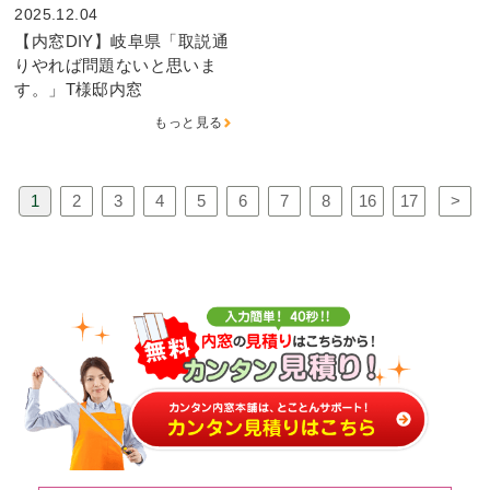
2025.12.04
【内窓DIY】岐阜県「取説通
りやれば問題ないと思いま
す。」T様邸内窓
もっと見る
1
2
3
4
5
6
7
8
16
17
>