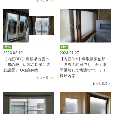
断熱
断熱
2023.02.10
2023.01.27
【内窓DIY】島根県出雲市
【内窓DIY】鳥取県東伯郡
「雪の厳しい寒さ対策に内
「強風の本日でも、全く隙
窓設置」 U様邸内窓
間風無しで快適です。」 H
様邸内窓
もっと見る
もっと見る