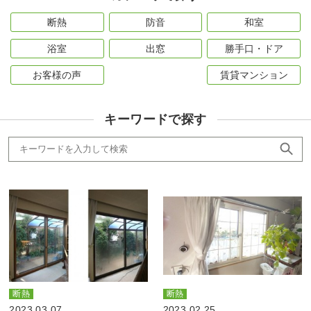
断熱
防音
和室
浴室
出窓
勝手口・ドア
お客様の声
賃貸マンション
キーワードで探す
断熱
断熱
2023.03.07
2023.02.25