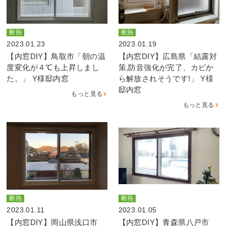
断熱
断熱
2023.01.23
2023.01.19
【内窓DIY】鳥取市「朝の温
【内窓DIY】広島県「結露対
度変化が４℃も上昇しまし
策,防音強化が完了、カビか
た。」 Y様邸内窓
ら解放されそうです!」 Y様
邸内窓
もっと見る
もっと見る
断熱
断熱
2023.01.11
2023.01.05
【内窓DIY】岡山県浅口市
【内窓DIY】青森県八戸市