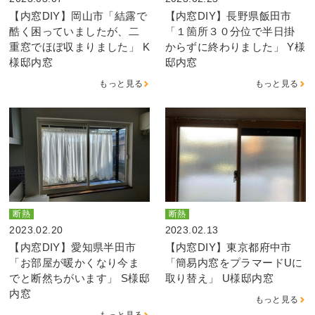
【内窓DIY】岡山市「結露で
【内窓DIY】長野県飯田市
酷く困っていましたが、二
「１箇所３０分位で半日掛
重窓でほぼ収まりました」 K
からずに終わりました」 Y様
様邸内窓
邸内窓
もっと見る
もっと見る
断熱
断熱
2023.02.20
2023.02.13
【内窓DIY】愛知県半田市
【内窓DIY】東京都府中市
「お部屋が暖かくなり今ま
「簡易内窓をプラマードUに
でと断然ちがいます」 S様邸
取り替え」 U様邸内窓
内窓
もっと見る
もっと見る