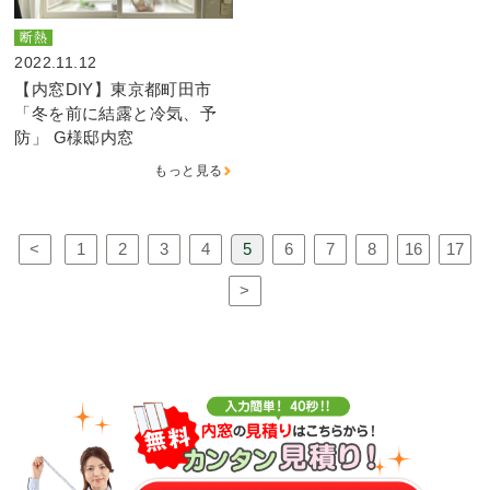
断熱
2022.11.12
【内窓DIY】東京都町田市
「冬を前に結露と冷気、予
防」 G様邸内窓
もっと見る
<
1
2
3
4
5
6
7
8
16
17
>