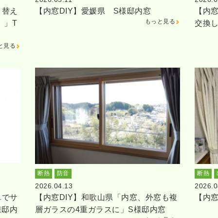
り替え
【内窓DIY】愛媛県 S様邸内窓
【内窓
もっと見る
。」T
交換
と見る
断熱
防音
断熱
2026.04.13
2026.0
単でサ
【内窓DIY】和歌山県「内窓、外窓も複
【内窓
様邸内
層ガラスの4重ガラスに」S様邸内窓