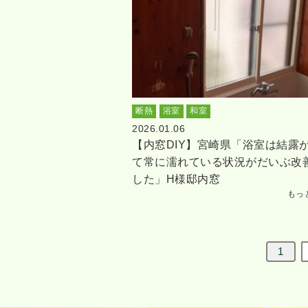
断熱
浴室
和室
2026.01.06
【内窓DIY】宮崎県「浴室は結露
て常に濡れている状況がだいぶ改
した」H様邸内窓
もっ
1