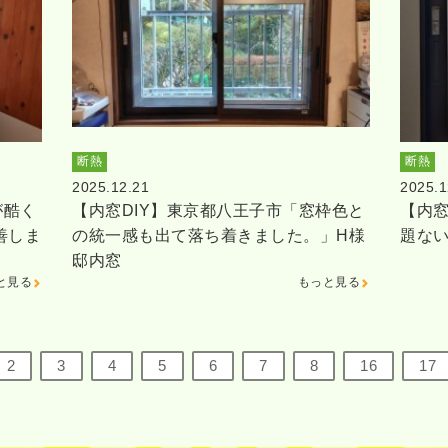
断熱
断熱
2025.12.21
2025.1
が酷く
【内窓DIY】東京都八王子市「窓枠色と
【内窓
善しま
の統一感も出て落ち着きました。」H様
題な
邸内窓
と見る
もっと見る
2
3
4
5
6
7
8
16
17