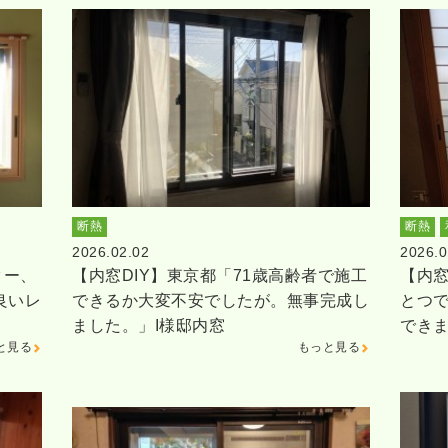
断熱
断熱
2026.02.02
2026.0
ター、
【内窓DIY】東京都「71歳高齢者で施工
【内窓
良いレ
できるか大変不安でしたが。無事完成し
とつ
ました。」I様邸内窓
でき
と見る
もっと見る