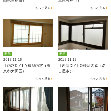
岡県三島市）
阜県可児市）
もっと見る
もっと見る
断熱
断熱
2018.11.16
2018.11.13
【内窓DIY】Y様邸内窓（東
【内窓DIY】O様邸内窓（名
京都大田区）
古屋市）
もっと見る
もっと見る