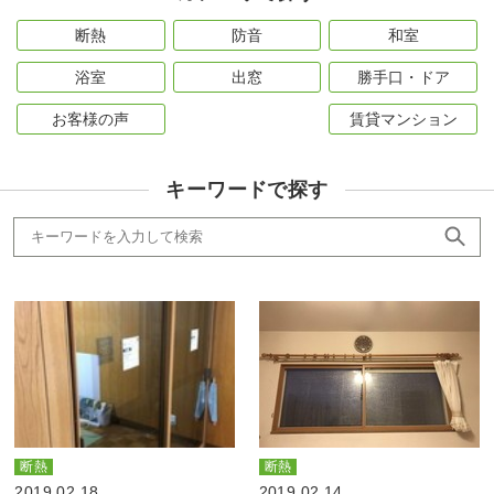
断熱
防音
和室
浴室
出窓
勝手口・ドア
お客様の声
賃貸マンション
キーワードで探す
断熱
断熱
2019.02.18
2019.02.14