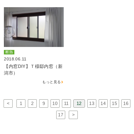
断熱
2018.06.11
【内窓DIY】Ｔ様邸内窓（新
潟市）
もっと見る
<
1
2
9
10
11
12
13
14
15
16
17
>