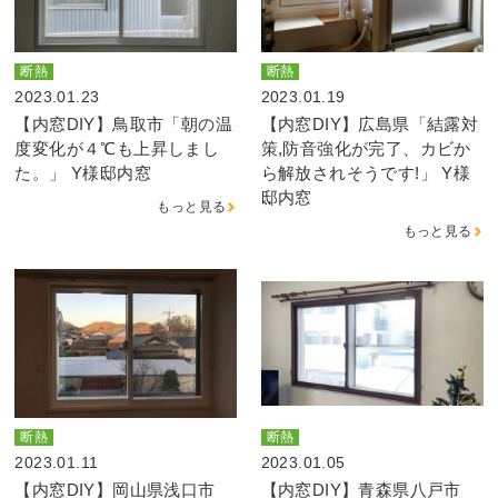
断熱
断熱
2023.01.23
2023.01.19
【内窓DIY】鳥取市「朝の温
【内窓DIY】広島県「結露対
度変化が４℃も上昇しまし
策,防音強化が完了、カビか
た。」 Y様邸内窓
ら解放されそうです!」 Y様
邸内窓
もっと見る
もっと見る
断熱
断熱
2023.01.11
2023.01.05
【内窓DIY】岡山県浅口市
【内窓DIY】青森県八戸市