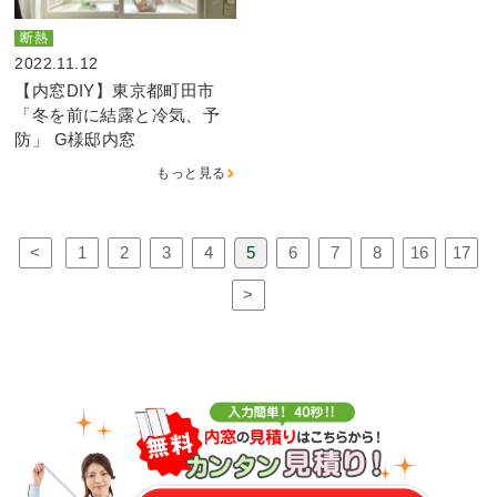
断熱
2022.11.12
【内窓DIY】東京都町田市
「冬を前に結露と冷気、予
防」 G様邸内窓
もっと見る
<
1
2
3
4
5
6
7
8
16
17
>