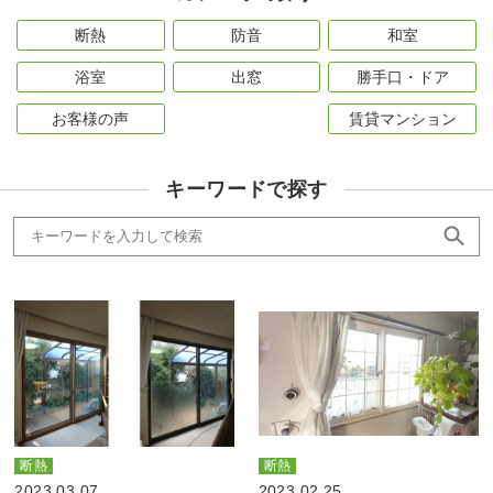
断熱
防音
和室
浴室
出窓
勝手口・ドア
お客様の声
賃貸マンション
キーワードで探す
断熱
断熱
2023.03.07
2023.02.25