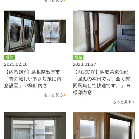
断熱
断熱
2023.02.10
2023.01.27
【内窓DIY】島根県出雲市
【内窓DIY】鳥取県東伯郡
「雪の厳しい寒さ対策に内
「強風の本日でも、全く隙
窓設置」 U様邸内窓
間風無しで快適です。」 H
様邸内窓
もっと見る
もっと見る