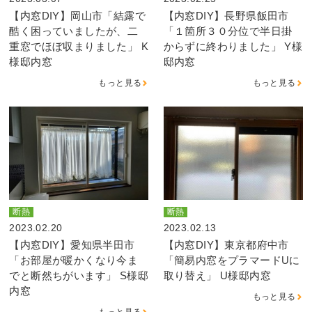
【内窓DIY】岡山市「結露で
【内窓DIY】長野県飯田市
酷く困っていましたが、二
「１箇所３０分位で半日掛
重窓でほぼ収まりました」 K
からずに終わりました」 Y様
様邸内窓
邸内窓
もっと見る
もっと見る
断熱
断熱
2023.02.20
2023.02.13
【内窓DIY】愛知県半田市
【内窓DIY】東京都府中市
「お部屋が暖かくなり今ま
「簡易内窓をプラマードUに
でと断然ちがいます」 S様邸
取り替え」 U様邸内窓
内窓
もっと見る
もっと見る